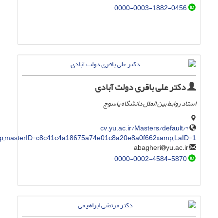
0000-0003-1882-0456
دکتر علی باقری دولت آبادی
استاد روابط بین الملل دانشگاه یاسوج
cv.yu.ac.ir/Masters/default/?
mp;masterID=c8c41c4a18675a74e01c8a20e8a0f662&amp;LaID=1
yu.ac.ir
abagheri
0000-0002-4584-5870