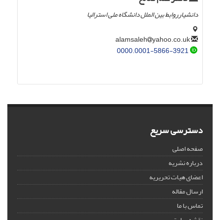
دانشیارروابط بین الملل دانشگاه ملی استرالیا
yahoo.co.uk
alamsaleh
0000.0001-5866-3921
دسترسی سریع
صفحه اصلی
درباره نشریه
اعضای هیات تحریریه
ارسال مقاله
تماس با ما
نقشه سایت